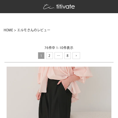
HOME
エルモさんのレビュー
76
件中
1
-
10
件表示
1
2
…
8