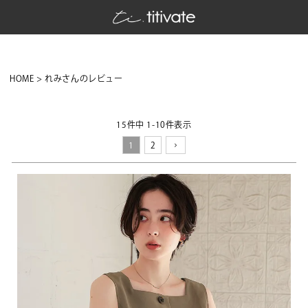
HOME
れみさんのレビュー
15
件中
1
-
10
件表示
1
2