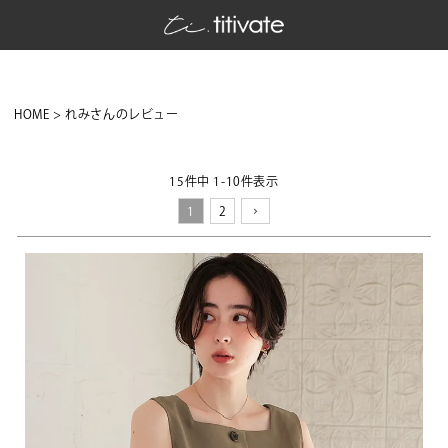
HOME
れみさんのレビュー
15
件中
1
-
10
件表示
1
2