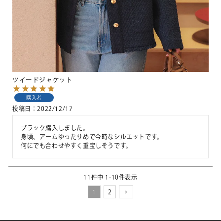
ツイードジャケット
購入者
投稿日
2022/12/17
ブラック購入しました。

身頃、アームゆったりめで今時なシルエットです。

11
件中
1
-
10
件表示
1
2