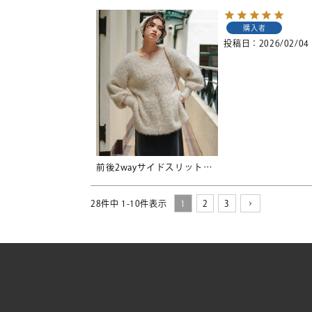
購入者
投稿日
2026/02/04
前後2wayサイドスリットシャギーチュニックニット
28
件中
1
-
10
件表示
1
2
3