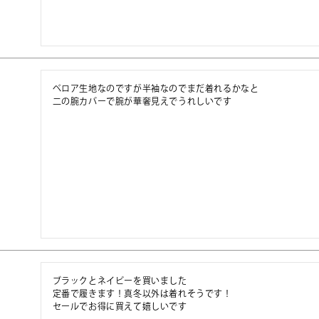
ベロア生地なのですが半袖なのでまだ着れるかなと

二の腕カバーで腕が華奢見えでうれしいです
ブラックとネイビーを買いました

定番で履きます！真冬以外は着れそうです！

セールでお得に買えて嬉しいです