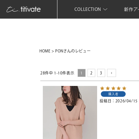
COLLECTION
新作ア
HOME
PONさんのレビュー
28
件中
1
-
10
件表示
1
2
3
購入者
投稿日
2026/04/15