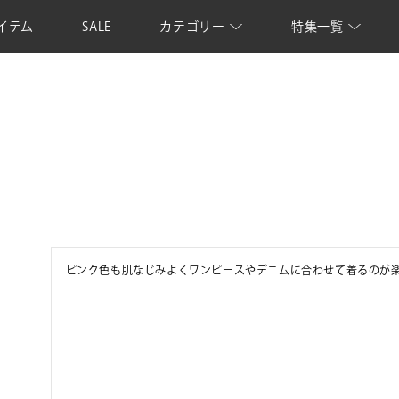
イテム
SALE
カテゴリー
特集一覧
ピンク色も肌なじみよくワンピースやデニムに合わせて着るのが