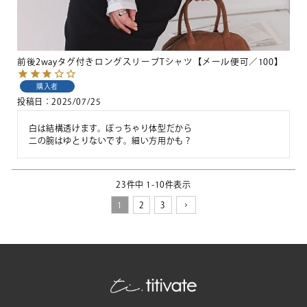
前後2wayタグ付きロングスリーブTシャツ【メール便可／100】
購入者
投稿日
2025/07/25
白は結構透けます。ぽっちゃり体型だから

二の腕はゆとりないです。細い方用かも？
23
件中
1
-
10
件表示
1
2
3