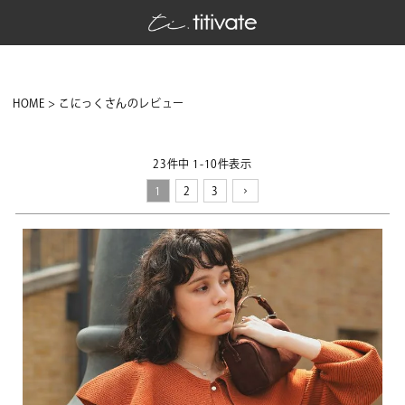
HOME
こにっくさんのレビュー
23
件中
1
-
10
件表示
1
2
3