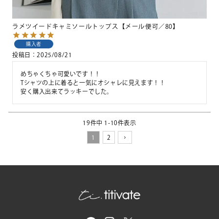
ラメツイードキャミソールトップス【メール便可／80】
購入者
投稿日
2025/08/21
めちゃくちゃ可愛いです！！

Tシャツの上に着ると一気にオシャレに見えます！！

安く購入出来てラッキーでした。
19
件中
1
-
10
件表示
1
2