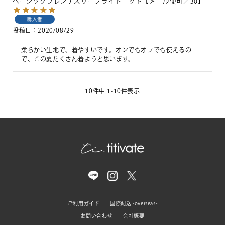
ベーシックフレンチスリーブライトニット【メール便可／30】
購入者
投稿日
2020/08/29
柔らかい生地で、着やすいです。オンでもオフでも使えるの
で、この夏たくさん着ようと思います。
10
件中
1
-
10
件表示
ご利用ガイド
国際配送 -overseas-
お問い合わせ
会社概要