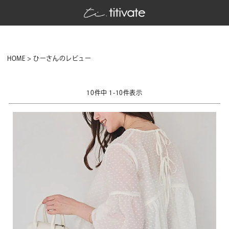
HOME
ひーさんのレビュー
10
件中
1
-
10
件表示