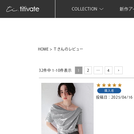
COLLECTION
新作ア
HOME
Ｔさんのレビュー
32
件中
1
-
10
件表示
1
2
…
4
購入者
投稿日
2025/04/16