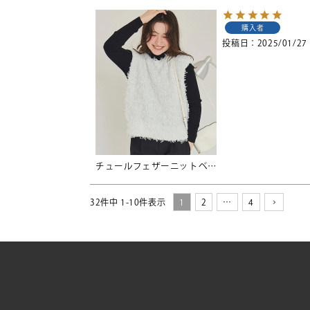
購入者
投稿日
2025/01/27
チュールフェザーニットベスト
32
件中
1
-
10
件表示
1
2
…
4