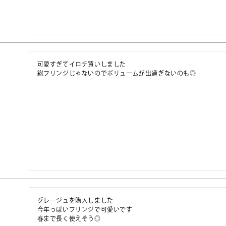
可愛すぎてイロチ買いしました

総フリンジじゃないのでボリュームが出過ぎないのも◎
グレージュを購入しました

今年っぽいフリンジで可愛いです

春まで長く使えそう◎