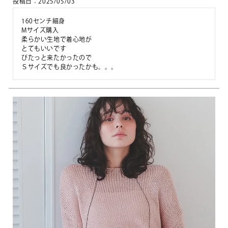
投稿日
2025/05/03
160センチ細身

Mサイズ購入

柔らかい生地で着心地が　

とてもいいです

ぴたっと来たかったので

Ｓサイズでも良かったかも。。。