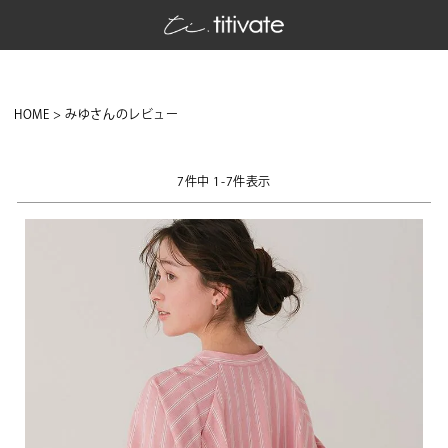
HOME
みゆさんのレビュー
7
件中
1
-
7
件表示