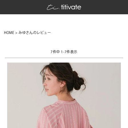
HOME
みゆさんのレビュー
7
件中
1
-
7
件表示