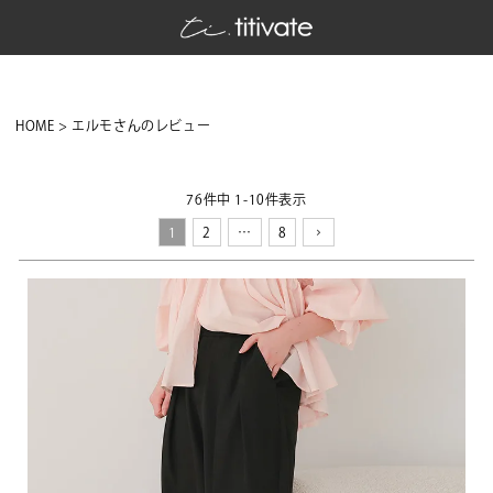
HOME
エルモさんのレビュー
76
件中
1
-
10
件表示
1
2
…
8