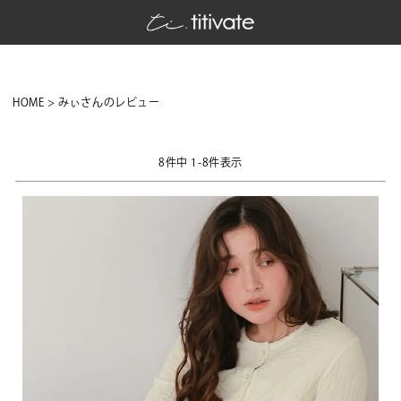
HOME
みぃさんのレビュー
8
件中
1
-
8
件表示