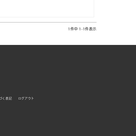
1
件中
1
-
1
件表示
づく表記
ログアウト