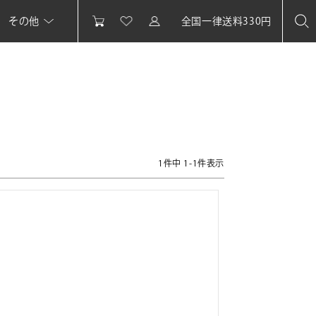
その他
全国一律送料330円
1
件中
1
-
1
件表示