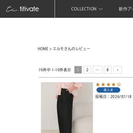
COLLECTION
新作ア
HOME
エルモさんのレビュー
76
件中
1
-
10
件表示
1
2
…
8
購入者
投稿日
2026/07/18