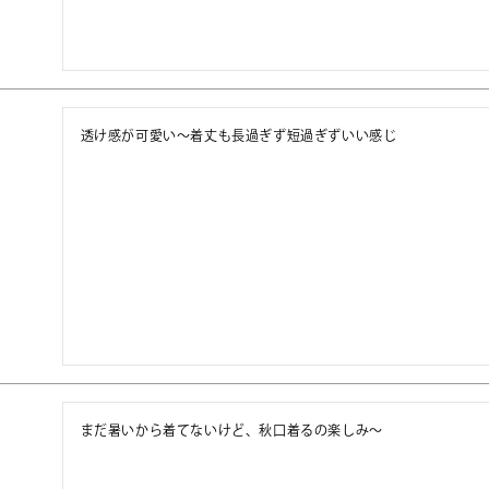
透け感が可愛い〜着丈も長過ぎず短過ぎずいい感じ
まだ暑いから着てないけど、秋口着るの楽しみ〜