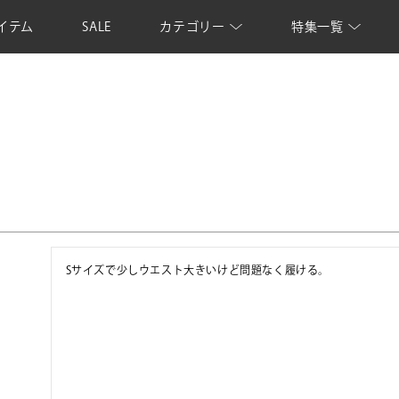
イテム
SALE
カテゴリー
特集一覧
Sサイズで少しウエスト大きいけど問題なく履ける。