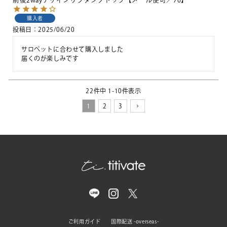
前後2wayデザインリブタンクトップ【メール便可／70】
購入者
投稿日
2025/06/20
サロペットに合わせて購入しました

届くのが楽しみです
22
件中
1
-
10
件表示
1
2
3
ご利用ガイド
国際配送 -overseas-