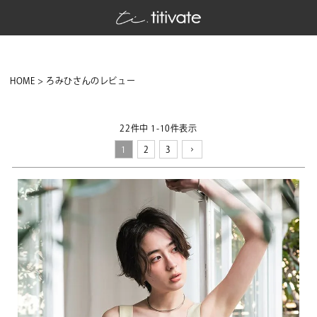
HOME
ろみひさんのレビュー
22
件中
1
-
10
件表示
1
2
3