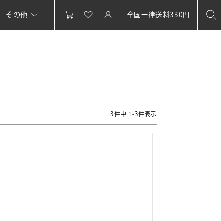
その他
全国一律送料330円
3
件中
1
-
3
件表示