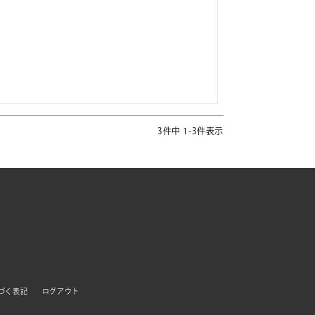
3
件中
1
-
3
件表示
づく表記
ログアウト