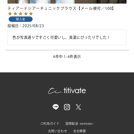
ティアードシアーチュニックブラウス【メール便可／100】
購入者
投稿日
2025/08/23
色が写真通りですごく可愛いし、真夏にぴったりでした！
4
件中
1
-
4
件表示
ご利用ガイド
国際配送 -overseas-
お問い合わせ
会社概要