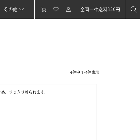
その他
全国一律送料330円
4
件中
1
-
4
件表示
ため、すっきり着られます。