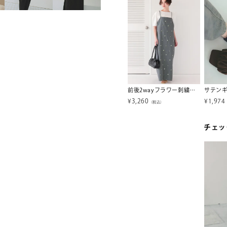
ペプラムフレアデザインオールインワン/ワンピース水着【メール便可／100】
撥水バックゴムショートパンツ/ラッシュガード【メール便可／50】
前後2wayフラワー刺繍キャミソールワンピース【メール便可／100】
サテン
¥
2,137
¥
3,260
¥
1,974
税込）
（税込）
（税込）
チェッ