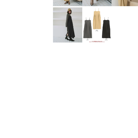
完全遮光・晴雨兼用/形状記憶折りたたみ傘
¥
4,185
¥
4,150
（税込）
（