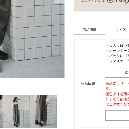
商品詳細
サイズ
・大人っぽい
・オールシー
・バックにゴ
・ファスナー
ご
商品情報
商品により、
す。
濃色品は着用
りする可能性
はご注意くだ