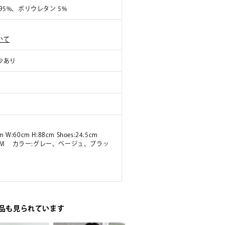
95%、ポリウレタン 5%
いて
少あり
m W:60cm H:88cm Shoes:24.5cm
ズ:M カラー:グレー、ベージュ、ブラッ
品も見られています