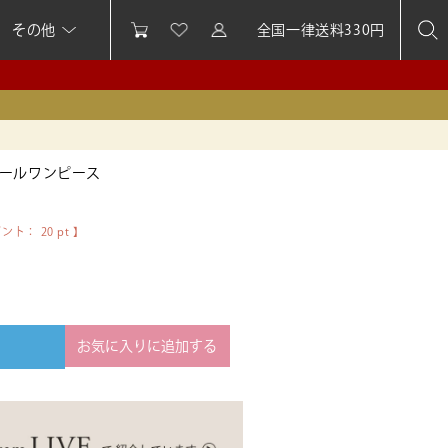
その他
全国一律送料330円
ールワンピース
イント：
20
pt 】
お気に入りに追加する