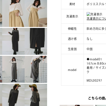
素材
ポリエステル 
洗濯表示
洗濯表示につ
伸縮性
斜め方向に多
透け感
なし
生産国
中国
◆model01
167cm B:80c
着用 / サイ
model
ク
MDL00297
こちらの商