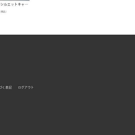
コクーンシルエットキャミソールワンピース
（税込）
づく表記
ログアウト