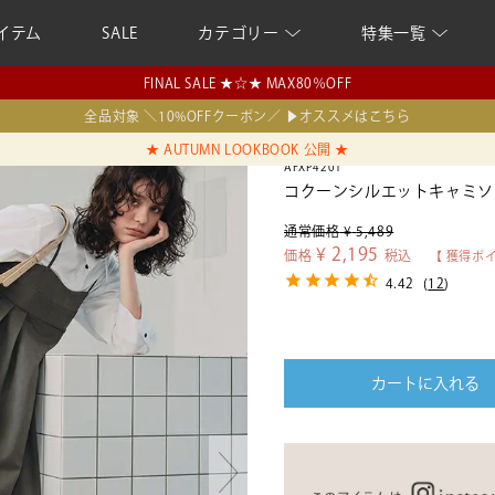
イテム
SALE
カテゴリー
特集一覧
FINAL SALE ★☆★ MAX80％OFF
全品対象 ＼10%OFFクーポン／ ▶オススメはこちら
★ AUTUMN LOOKBOOK 公開 ★
AFXP4201
コクーンシルエットキャミソ
通常価格
¥
5,489
¥
2,195
価格
税込
【 獲得ポ
4.42
(
12
)
カートに入れる