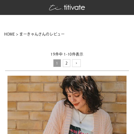
HOME
まーきゃんさんのレビュー
19
件中
1
-
10
件表示
1
2