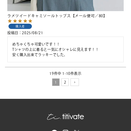
ラメツイードキャミソールトップス【メール便可／80】
購入者
投稿日
2025/08/21
めちゃくちゃ可愛いです！！

Tシャツの上に着ると一気にオシャレに見えます！！

安く購入出来てラッキーでした。
19
件中
1
-
10
件表示
1
2