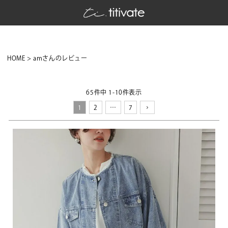
HOME
amさんのレビュー
65
件中
1
-
10
件表示
1
2
…
7