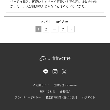
ベージュ購入。可愛い！すごーく可愛い！でも私には似合わな
かったー。大分細身の人じゃないときこなせないかも。
65
件中
1
-
10
件表示
1
2
…
7
ご利用ガイド
国際配送 -overseas-
お問い合わせ
会社概要
プライバシーポリシー
特定商取引法に基づく表記
ログアウト