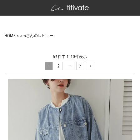
HOME
amさんのレビュー
65
件中
1
-
10
件表示
1
2
…
7