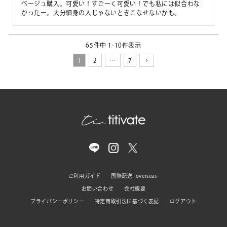
ベージュ購入。可愛い！すごーく可愛い！でも私には似合わな
かったー。大分細身の人じゃないときこなせないかも。
65
件中
1
-
10
件表示
1
2
…
7
ご利用ガイド
国際配送 -overseas-
お問い合わせ
会社概要
プライバシーポリシー
特定商取引法に基づく表記
ログアウト